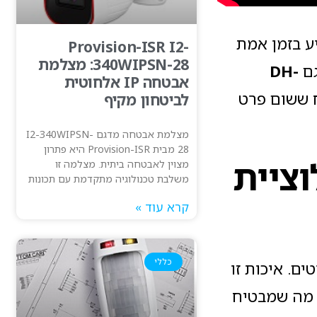
ע בזמן אמת
Provision-ISR I2-
340WIPSN-28: מצלמת
DH-
אבטחה IP אלחוטית
 ששום פרט
לביטחון מקיף
מצלמת אבטחה מדגם I2-340WIPSN-
28 מבית Provision-ISR היא פתרון
וציית
מצוין לאבטחה ביתית. מצלמה זו
משלבת טכנולוגיה מתקדמת עם תכונות
קרא עוד »
כללי
 בפרטים. איכות זו
 פי 2 ממצלמות ה-Full HD הישנות, מה שמבטיח