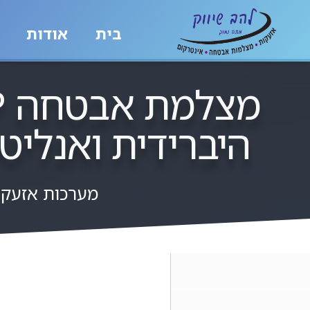
בית
אודות
היברידית ואנליטיקה ח
מערכות אזעק