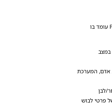
אבטחה בלילה היא האתגר הגדול ביותר, ודגם ה-Rainbow של Provision עומד בו
במצב
זהה תנועת אדם, המערכת
/לבן
ק של פרטי לבוש