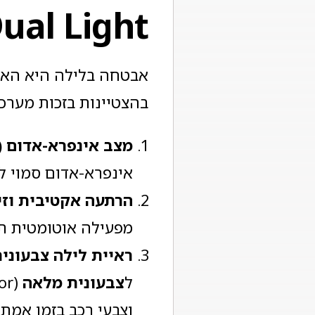
ual Light
בהצטיינות בזכות מערכ
מצב אינפרא-אדום
IR):
אינפרא-אדום סמוי לטווח ש
הרתעה אקטיבית וזי
מפעילה אוטומטית תא
ראיית לילה צבעוני
ל
צבעונית מלאה
וצבעי רכב בזמן אמת.