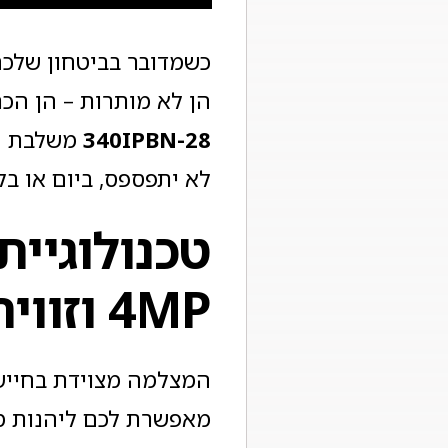
כשמדובר בביטחון שלכם
הן לא מותרות – הן הכרח. מצלמת ה-IP החדש
340IPBN-28
משלבת חו
לא יתפספס, ביום או בל
טכנולוגיית
4MP וזווית צפייה רחבה