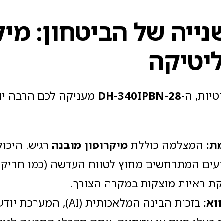
ייה של הביטחון: מיק
ליטיקה
יות, ה-
DH-340IPBN-28
מעניקה לכם הרבה יו
מת
:
המצלמה כוללת
מיקרופון מובנה
רגיש. היכו
עים המתרחשים מחוץ לטווח העדשה (כמו חריקת
ת ראיות מוצקות במקרה הצורך.
וא
:
בזכות הבינה המלאכותית (AI),