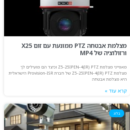
מצלמת אבטחה PTZ ממונעת עם זום X25
ורזולוציה של MP4
מאפייני מצלמת Z5-25IPEN-4(IR) PTZ וכיצד הם מועילים לך
מצלמת Z5-25IPEN-4(IR) PTZ של חברת Provision-ISR הישראלית
היא מצלמת אבטחה
קרא עוד »
בלוג