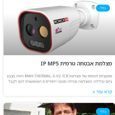
כללי
מצלמת אבטחה טרמית IP MP5
פונקציות חכמות של מצלמת BMH-THERMAL-3-V2: ICR ראיה בצבע
ביום ובלילה: המצלמה מכילה תוכנה ייחודית זו המאפשרת לכם לקבל
קרא עוד »
כללי