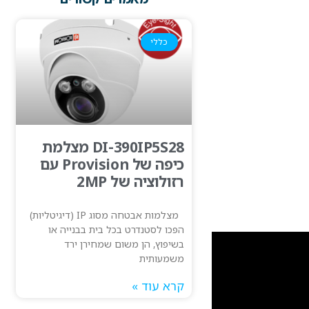
כללי
DI-390IP5S28 מצלמת
כיפה של Provision עם
רזולוציה של 2MP
מצלמות אבטחה מסוג IP (דיגיטליות)
הפכו לסטנדרט בכל בית בבנייה או
בשיפוץ, הן משום שמחירן ירד
משמעותית
קרא עוד »