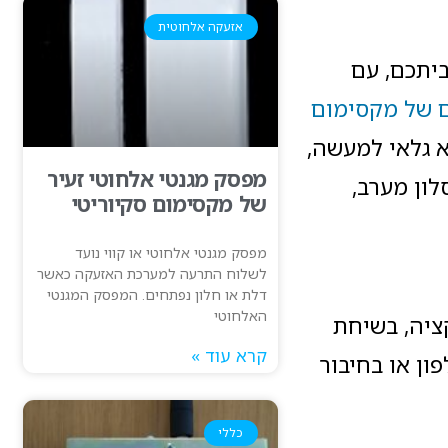
אזעקה אלחוטית
 פינה בביתכם, עם
ים של מקסימום
א גלאי למעשה,
מפסק מגנטי אלחוטי זעיר
לון מערב,
של מקסימום סקיוריטי
מפסק מגנטי אלחוטי או קווי נועד
לשלוח התרעה למערכת האזעקה כאשר
דלת או חלון נפתחים. המפסק המגנטי
האלחוטי
הנייד שלכם,דרך התרעת Push באפליקציה, בשיחת
קרא עוד »
ון או בחיבור
כללי