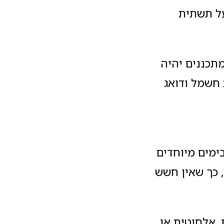
ך על תשתית
תכננים יהיה
קת חשמל ודואג
ימים מיוחדים
 כך שאין חשש
לו הצעה מיוחדת להתקנת מערכת FORCE קווית, אלחוטית או