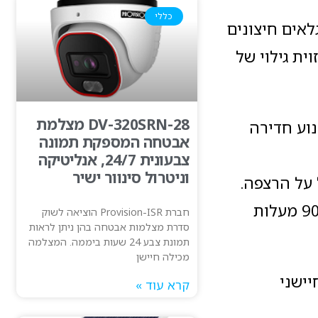
כללי
אים חיצונים
בזוית גילוי של
DV-320SRN-28 מצלמת
מנוע חדירה
אבטחה המספקת תמונה
צבעונית 24/7, אנליטיקה
וניטרול סינוור ישיר
 על הרצפה.
בנוסף לכך יש בגלאי גם חיישן דופלר, כמו רדאר קטן, המכסה שטח של כ90 מעלות
חברת Provision-ISR הוציאה לשוק
סדרת מצלמות אבטחה בהן ניתן לראות
תמונת צבע 24 שעות ביממה. המצלמה
מכילה חיישן
ישני
קרא עוד »