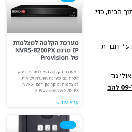
ך הבית, כדי
מערכת הקלטה למצלמות
ע"י חברות
IP מדגם NVR5-8200PX
של Provision
מערכת הקלטה היא למעשה דיסק
ולי גם
קשיח עם מערכת הפעלה ויציאות
למצלמות ומיקרופון. דגם NVR5-
09-760445 להב
8200PX של Provision זו
קרא עוד »
כללי