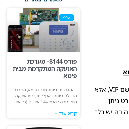
כללי
פורס 8144- מערכת
האזעקה המתקדמת מבית
א
פימא
גלאי זה דומה בתכונותיו לגלאי נפח חיצוני אחר של מקסימום סקיורטי בשם VIP, אלא
החדשנית ביותר מבית פימא, החברה
הגדולה ביותר בארץ למערכות אזעקה.
ההאוטסמרט ניתן
היא יכולה להכיל 144 אזורים (כל אזור
ביבה בה יש כלב
קרא עוד »